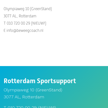
Olympiaweg 10 (GreenStand)
3077 AL, Rotterdam
T 010 720 00 29 (NIEUW!)
E info@beweegcoach.nl
Rotterdam Sportsupport
Olympiaweg 10 (GreenStand)
3077 AL, Rotterdam
T 010 720 00 29 (NIEUW!)